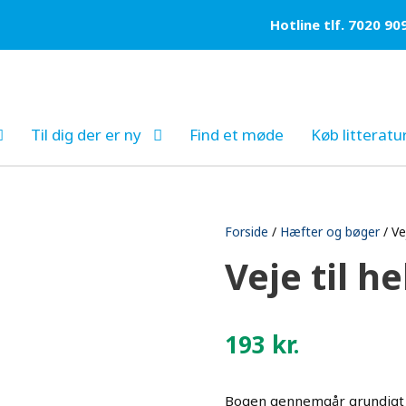
Hotline tlf. 7020 90
Til dig der er ny
Find et møde
Køb litteratu
Forside
/
Hæfter og bøger
/ Ve
Veje til h
193
kr.
Bogen gennemgår grundigt d