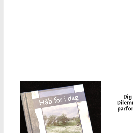
Dig
Dilem
parfo