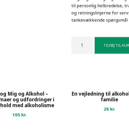
til personlig helbredelse, t
og retningslinjerne for serv
tankevækkende spørgsmål ti
V
TILFØJ TIL KU
e
j
e
t
i
l
h
 og Mig og Alkohol –
En vejledning til alkoho
e
maer og udfordringer i
familie
l
rhold med alkoholisme
28
kr.
b
105
kr.
r
e