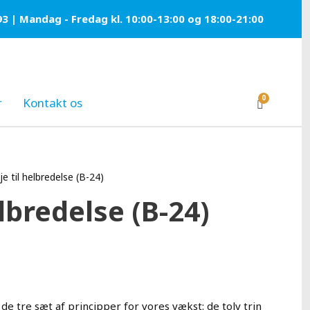
93 | Mandag - Fredag kl. 10:00-13:00 og 18:00-21:00
0
r
Kontakt os
je til helbredelse (B-24)
elbredelse (B-24)
e tre sæt af principper for vores vækst: de tolv trin