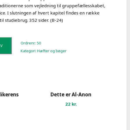
raditionerne som vejledning til gruppefællesskabet,
ice. I slutningen af hvert kapitel findes en række
l studiebrug. 352 sider. (B-24)
Ordrenr.:
50
RV
Kategori:
Hæfter og bøger
likerens
Dette er Al-Anon
22
kr.