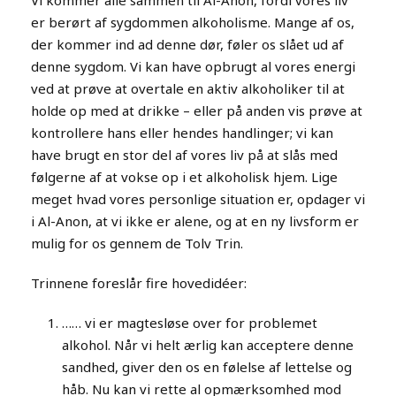
Vi kommer alle sammen til Al-Anon, fordi vores liv
er berørt af sygdommen alkoholisme. Mange af os,
der kommer ind ad denne dør, føler os slået ud af
denne sygdom. Vi kan have opbrugt al vores energi
ved at prøve at overtale en aktiv alkoholiker til at
holde op med at drikke – eller på anden vis prøve at
kontrollere hans eller hendes handlinger; vi kan
have brugt en stor del af vores liv på at slås med
følgerne af at vokse op i et alkoholisk hjem. Lige
meget hvad vores personlige situation er, opdager vi
i Al-Anon, at vi ikke er alene, og at en ny livsform er
mulig for os gennem de Tolv Trin.
Trinnene foreslår fire hovedidéer:
…… vi er magtesløse over for problemet
alkohol. Når vi helt ærlig kan acceptere denne
sandhed, giver den os en følelse af lettelse og
håb. Nu kan vi rette al opmærksomhed mod