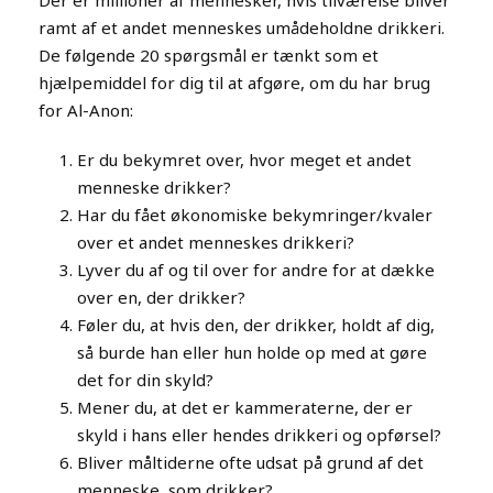
Der er millioner af mennesker, hvis tilværelse bliver
ramt af et andet menneskes umådeholdne drikkeri.
De følgende 20 spørgsmål er tænkt som et
hjælpemiddel for dig til at afgøre, om du har brug
for Al-Anon:
Er du bekymret over, hvor meget et andet
menneske drikker?
Har du fået økonomiske bekymringer/kvaler
over et andet menneskes drikkeri?
Lyver du af og til over for andre for at dække
over en, der drikker?
Føler du, at hvis den, der drikker, holdt af dig,
så burde han eller hun holde op med at gøre
det for din skyld?
Mener du, at det er kammeraterne, der er
skyld i hans eller hendes drikkeri og opførsel?
Bliver måltiderne ofte udsat på grund af det
menneske, som drikker?