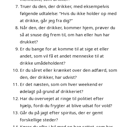
Truer du den, der drikker, med eksempelvis
følgende udtalelse: “Hvis du ikke holder op med
at drikke, går jeg fra dig?”
Når den, der drikker, kommer hjem, prøver du
så at snuse dig frem til, om han eller hun har
drukket?
Er du bange for at komme til at sige et eller
andet, som vil få et andet menneske til at
drikke umådeholdent?
Er du såret eller krænket over den adfærd, som
den, der drikker, har udvist?
Er det næsten, som om hver weekend er
ødelagt på grund af drikkeriet?
Har du overvejet at ringe til politiet efter
hjælp, fordi du frygter at blive udsat for vold?
Går du på jagt efter spiritus, der er gemt
forskellige steder?
Kører du ofte i bil med en bag rattet, som har