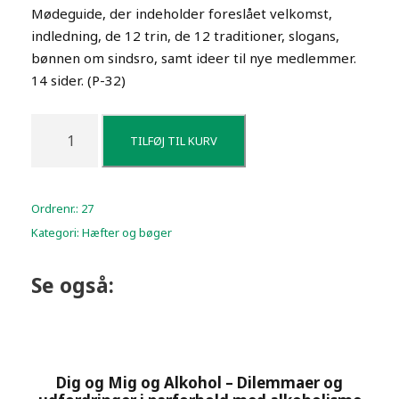
Mødeguide, der indeholder foreslået velkomst,
indledning, de 12 trin, de 12 traditioner, slogans,
bønnen om sindsro, samt ideer til nye medlemmer.
14 sider. (P-32)
D
TILFØJ TIL KURV
e
t
t
Ordrenr.:
27
e
Kategori:
Hæfter og bøger
e
r
A
Se også:
l
-
A
n
Dig og Mig og Alkohol – Dilemmaer og
o