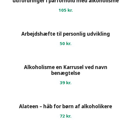
udfordringer i parforhold med alkoholisme
n
105
kr.
a
n
t
Arbejdshæfte til personlig udvikling
a
l
50
kr.
Alkoholisme en Karrusel ved navn
benægtelse
39
kr.
Alateen – håb for børn af alkoholikere
72
kr.