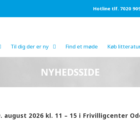
Hotline tlf. 7020 90
Til dig der er ny
Find et møde
Køb litteratu
NYHEDSSIDE
. august 2026 kl. 11 – 15 i Frivilligcenter O