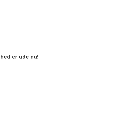
ihed er ude nu!
HOTLINE TLF. 7020 9093