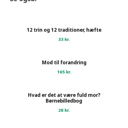
A
l
-
A
12 trin og 12 traditioner, hæfte
n
33
kr.
o
n
(
h
Mod til forandring
æ
165
kr.
f
t
e
Hvad er det at være fuld mor?
)
Børnebilledbog
a
28
kr.
n
t
a