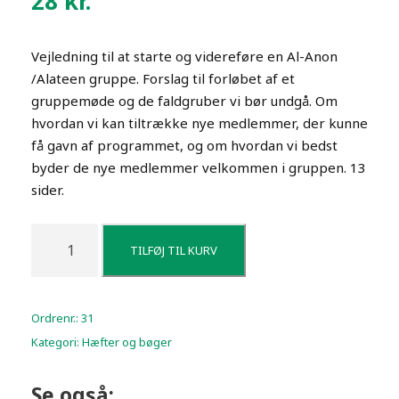
28
kr.
Vejledning til at starte og videreføre en Al-Anon
/Alateen gruppe. Forslag til forløbet af et
gruppemøde og de faldgruber vi bør undgå. Om
hvordan vi kan tiltrække nye medlemmer, der kunne
få gavn af programmet, og om hvordan vi bedst
byder de nye medlemmer velkommen i gruppen. 13
sider.
G
TILFØJ TIL KURV
u
i
d
Ordrenr.:
31
e
Kategori:
Hæfter og bøger
f
o
r
Se også: