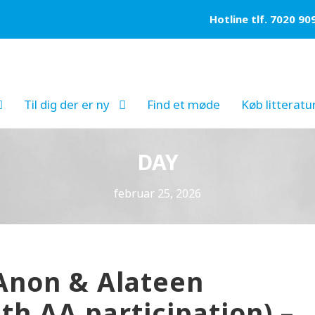
Hotline tlf. 7020 90
Til dig der er ny
Find et møde
Køb litteratu
DAY
februar 25, 2026
Anon & Alateen
th AA participation) –