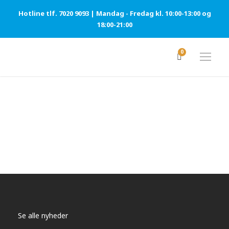
Hotline tlf. 7020 9093 | Mandag - Fredag kl. 10:00-13:00 og
18:00-21:00
0
Se alle nyheder