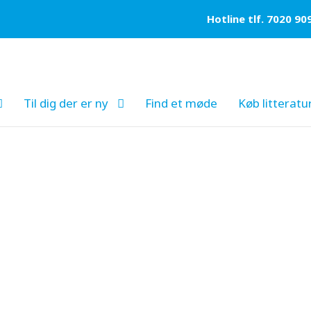
Hotline tlf. 7020 90
Til dig der er ny
Find et møde
Køb litteratu