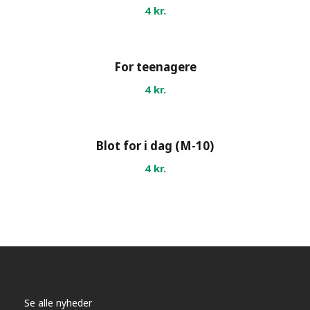
4
kr.
For teenagere
4
kr.
Blot for i dag (M-10)
4
kr.
Se alle nyheder