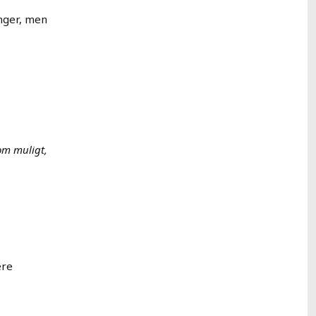
inger, men
om muligt,
ære