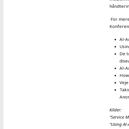
håndterin
For mere
Konferenc
Al-A
Usin
De t
dise
Al-A
How 
Veje
Taki
Anon
Se alle nyheder
Kilder:
“Service M
“Using Al-A