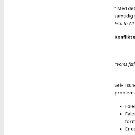
” Med det
samtidig f
Fra: In All
Konflikt
”Vores fæ
Selv i su
problemst
Føle
Føle
form
Er u