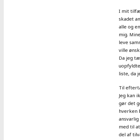
I mit til
skadet an
alle og e
mig. Mine
leve samm
ville øns
Da jeg tæ
uopfyldte 
liste, da
Til efter
Jeg kan i
gør det g
hverken b
ansvarlig
med til a
del af til