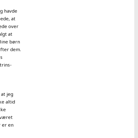
eg havde
ede, at
fede over
lgt at
Mine børn
efter dem.
es
trins-
 at jeg
e altid
kke
 været
 er en