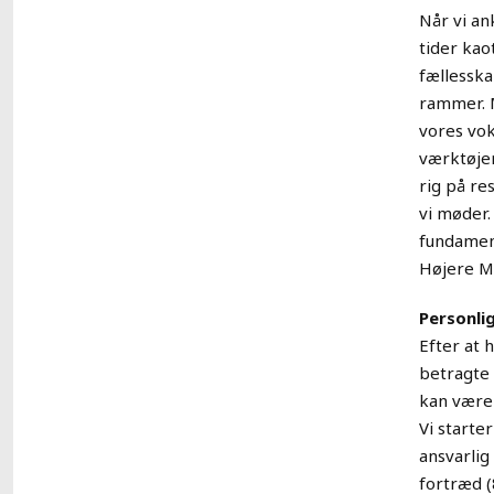
Når vi an
tider kao
fællesska
rammer. M
vores vok
værktøjer
rig på re
vi møder.
fundament
Højere Ma
Personlig
Efter at 
betragte 
kan være 
Vi starte
ansvarlig 
fortræd (8