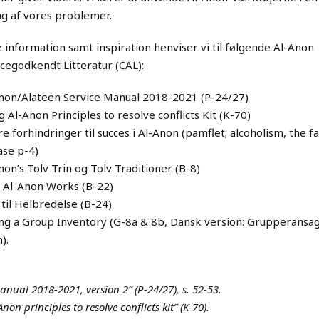
g af vores problemer.
 information samt inspiration henviser vi til følgende Al-Anon
egodkendt Litteratur (CAL):
non/Alateen Service Manual 2018-2021 (P-24/27)
g Al-Anon Principles to resolve conflicts Kit (K-70)
re forhindringer til succes i Al-Anon (pamflet; alcoholism, the f
ase p-4)
non’s Tolv Trin og Tolv Traditioner (B-8)
Al-Anon Works (B-22)
 til Helbredelse (B-24)
ng a Group Inventory (G-8a & 8b, Dansk version: Grupperansag
).
anual 2018-2021, version 2” (P-24/27), s. 52-53.
non principles to resolve conflicts kit” (K-70).