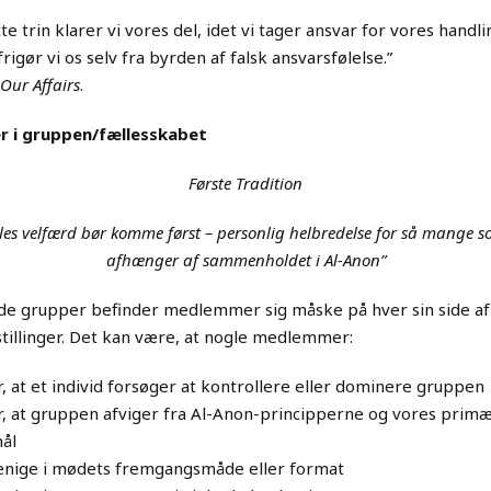
te trin klarer vi vores del, idet vi tager ansvar for vores handl
rigør vi os selv fra byrden af falsk ansvarsfølelse.”
 Our Affairs
.
er i gruppen/fællesskabet
Første Tradition
lles velfærd bør komme først – personlig helbredelse for så mange s
afhænger af sammenholdet i Al-Anon”
nde grupper befinder medlemmer sig måske på hver sin side af
illinger. Det kan være, at nogle medlemmer:
r, at et individ forsøger at kontrollere eller dominere gruppen
r, at gruppen afviger fra Al-Anon-principperne og vores prim
ål
enige i mødets fremgangsmåde eller format