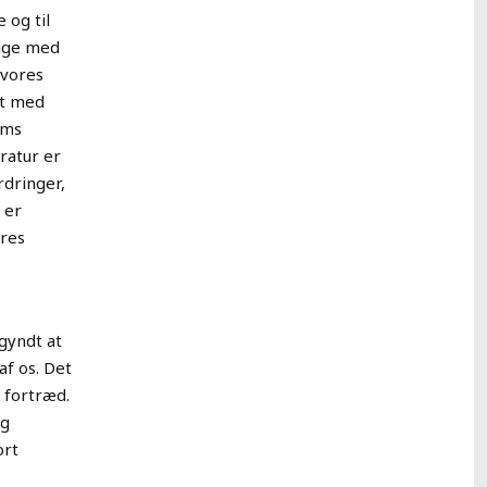
 og til
lige med
 vores
kt med
ams
ratur er
rdringer,
 er
ores
gyndt at
f os. Det
 fortræd.
og
ort