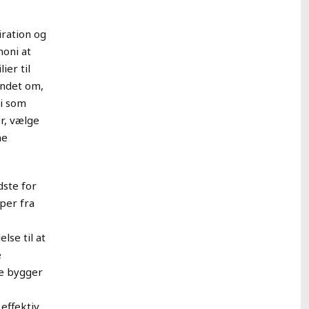
iration og
moni at
ier til
indet om,
vi som
r, vælge
ne
dste for
pper fra
lse til at
e
de bygger
effektiv