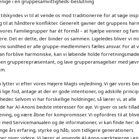
enige i en gruppesamvittigheds-beslutning
 tilskyndes vi til at vende os mod traditionerne for at søge insp
g til at håndtere konflikter. Generelt gavner det gruppens har
 vores Familiegrupper har ét formål – at hjælpe venner og famil
ere. Det er dette, der binder os sammen. Ligeledes bliver vi m
ns sundhed er alle gruppe-medlemmers fælles ansvar. For at 
n forblive harmoniske, kan vi løbende holde forretningsmøde
e en grupperepræsentant, og lave grupperansagelser med jæv
um.
 lytter vi efter vores Højere Magts vejledning. Vi gør vores be
å lige fod, antage at der er gode intentioner, og adskille princi
heder. Selvom vi har forskellige holdninger, så lærer vi, at alle
e har Al-Anons bedste interesser for øje. Vi giver os selv tillade
ing, og være åbne for kompromisser. Vi opfordres til at bliv
med Servicemanualen og de informationer, vi kan finde her: 
ge års erfaring, styrke og håb, som tidligere generationers
 giver videre. Vi lærer at anvende Al-Anon-værktøjerne i en 