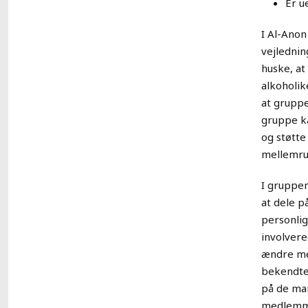
Er u
I Al-Anon
vejlednin
huske, at
alkoholik
at gruppe
gruppe ka
og støtt
mellemr
I gruppen
at dele p
personlig
involvered
ændre men
bekendte 
på de man
medlemmer