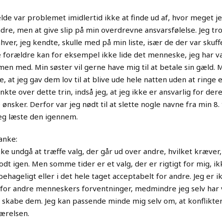
fælde var problemet imidlertid ikke at finde ud af, hvor meget j
dre, men at give slip på min overdrevne ansvarsfølelse. Jeg tro
nhver, jeg kendte, skulle med på min liste, især de der var skuf
 forældre kan for eksempel ikke lide det menneske, jeg har va
en med. Min søster vil gerne have mig til at betale sin gæld. 
ke, at jeg gav dem lov til at blive ude hele natten uden at ringe 
nkte over dette trin, indså jeg, at jeg ikke er ansvarlig for der
ønsker. Derfor var jeg nødt til at slette nogle navne fra min 8. 
 jeg læste den igennem.
tanke:
kke undgå at træffe valg, der går ud over andre, hvilket kræver,
odt igen. Men somme tider er et valg, der er rigtigt for mig, ikk
ehageligt eller i det hele taget acceptabelt for andre. Jeg er i
 for andre menneskers forventninger, medmindre jeg selv har
t skabe dem. Jeg kan passende minde mig selv om, at konflikter
værelsen.