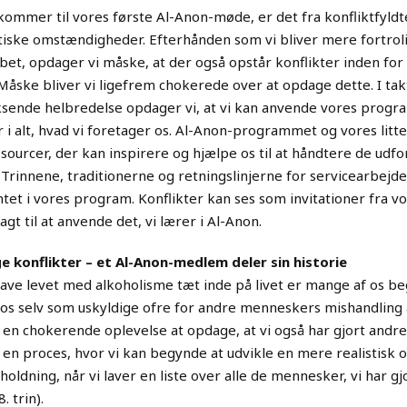
kommer til vores første Al-Anon-møde, er det fra konfliktfyldte
tiske omstændigheder. Efterhånden som vi bliver mere fortro
bet, opdager vi måske, at der også opstår konflikter inden for
åske bliver vi ligefrem chokerede over at opdage dette. I ta
sende helbredelse opdager vi, at vi kan anvende vores progr
 i alt, hvad vi foretager os. Al-Anon-programmet og vores litte
ssourcer, der kan inspirere og hjælpe os til at håndtere de udfo
 Trinnene, traditionerne og retningslinjerne for servicearbejde
et i vores program. Konflikter kan ses som invitationer fra v
gt til at anvende det, vi lærer i Al-Anon.
e konflikter – et Al-Anon-medlem deler sin historie
have levet med alkoholisme tæt inde på livet er mange af os be
os selv som uskyldige ofre for andre menneskers mishandling a
en chokerende oplevelse at opdage, at vi også har gjort andre
r en proces, hvor vi kan begynde at udvikle en mere realistisk 
holdning, når vi laver en liste over alle de mennesker, vi har gj
. trin).