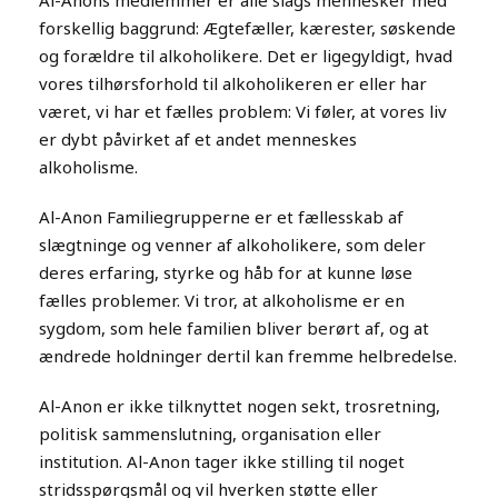
Al-Anons medlemmer er alle slags mennesker med
forskellig baggrund: Ægtefæller, kærester, søskende
og forældre til alkoholikere. Det er ligegyldigt, hvad
vores tilhørsforhold til alkoholikeren er eller har
været, vi har et fælles problem: Vi føler, at vores liv
er dybt påvirket af et andet menneskes
alkoholisme.
Al-Anon Familiegrupperne er et fællesskab af
slægtninge og venner af alkoholikere, som deler
deres erfaring, styrke og håb for at kunne løse
fælles problemer. Vi tror, at alkoholisme er en
sygdom, som hele familien bliver berørt af, og at
ændrede holdninger dertil kan fremme helbredelse.
Al-Anon er ikke tilknyttet nogen sekt, trosretning,
politisk sammenslutning, organisation eller
institution. Al-Anon tager ikke stilling til noget
stridsspørgsmål og vil hverken støtte eller